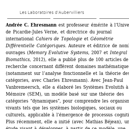
Aller 
Les Laboratoires d’Aubervilliers
au 
contenu 
Andrée C. Ehresmann
est professeur émérite à l'Univer
de Picardie-Jules Verne, et directrice du journal 
principal
international 
Cahiers de Topologie
et 
Géométrie 
Différentielle Catégoriques
. Auteure et éditrice de nom
ouvrages (
Memory Evolutive Systems
, 2007 et 
Integral 
Biomathics
, 2012), elle a publié plus de 100 articles de 
recherche concernant différent domaines mathématiques
(notamment sur l’analyse fonctionnelle et la théorie des
catégories, avec Charles Ehresmann). Avec Jean-Paul 
Vanbremeersch, elle a élaboré les Systèmes Evolutifs à 
Mémoire (SEM), un modèle basé sur une théorie des 
catégories “dynamiques”, pour comprendre les organism
vivants tels que les systèmes biologiques, sociaux ou 
culturels, applicable à l'émergence de processus cognitif
Plus récemment, elle a initié (avec Mathias Béjean), un
étude visant à développer, à partir de ce modèle, une 