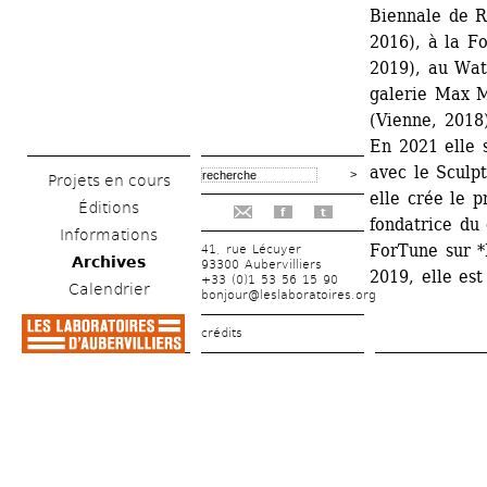
Biennale de R
2016), à la Fo
2019), au Watt
galerie Max M
(Vienne, 2018)
En 2021 elle 
avec le Sculp
Projets en cours
elle crée le p
Éditions
f
t
fondatrice du 
Informations
ForTune sur *
41, rue Lécuyer
Archives
93300 Aubervilliers
2019, elle es
+33 (0)1 53 56 15 90
Calendrier
bonjour@leslaboratoires.org
crédits