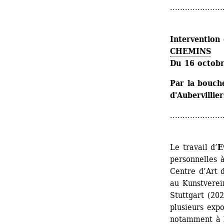
.....................
Intervention 
CHEMINS
Du 16 octob
Par la bouche
d'Aubervillier
.....................
Le travail d’
E
personnelles à
Centre d’Art 
au Kunstverei
Stuttgart (202
plusieurs expo
notamment à la