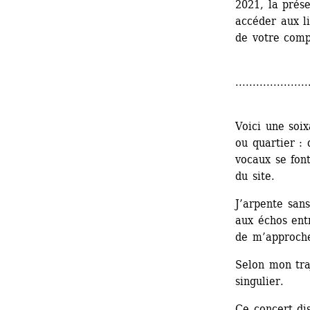
2021, la prése
accéder aux l
de votre comp
.....................
Voici une soix
ou quartier : 
vocaux se font
du site.
J’arpente sans
aux échos entr
de m’approche
Selon mon traj
singulier.
Ce concert di