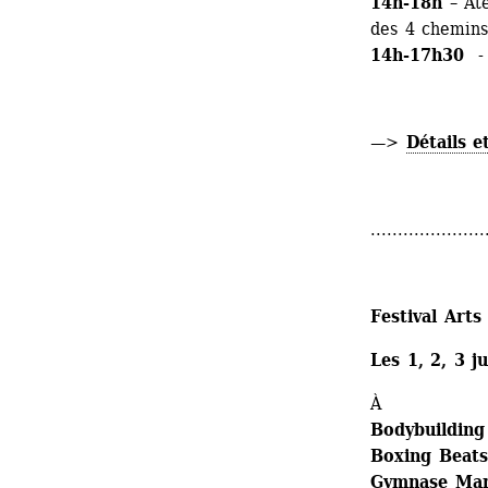
14h-18h
– Ate
des 4 chemins
14h-17h30
- 
—> 
Détails e
.....................
Festival Arts
Les 1, 2, 3 j
À
Bodybuilding 
Boxing Beats
Gymnase Man