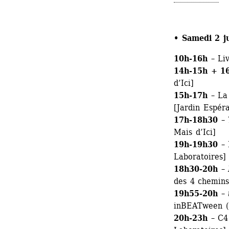
• Samedi 2 ju
10h-16h
– Liv
14h-15h + 1
d’Ici]
15h-17h 
– La
[Jardin Espér
17h-18h30
– 
Mais d’Ici]
19h-19h30
– 
Laboratoires]
18h30-20h
– 
des 4 chemins
19h55-20h 
– 
inBEATween (d
20h-23h
– C4 