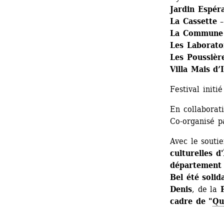
Jardin Espér
La Cassette 
La Commune –
Les Laboratoi
Les Poussièr
Villa Mais d’I
Festival initié
En collaborati
Co-organisé p
Avec le soutie
culturelles d
département d
Bel été solid
Denis
, de la 
cadre de "
Qu