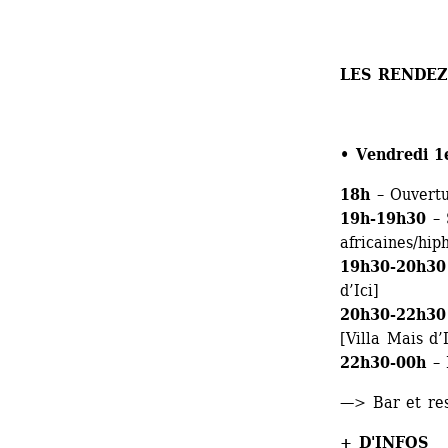
LES RENDEZ
• Vendredi 1e
18h 
– Ouvertu
19h-19h30
– 
africaines/hiph
19h30-20h30
d’Ici]
20h30-22h30
[Villa Mais d’I
22h30-00h
– 
—> Bar et rest
+ D'INFOS