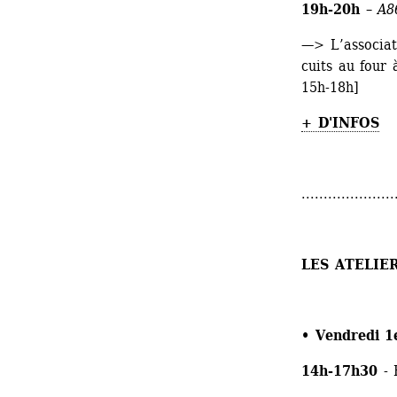
19h-20h
– 
A8
—> L’associat
cuits au four 
15h-18h]
+ D'INFOS
.....................
LES ATELIE
• Vendredi 1e
14h-17h30
- 