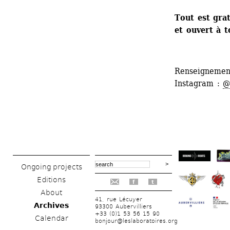
Tout est grat
et ouvert à t
Renseignement
Instagram : 
@
Ongoing projects
Editions
f
t
About
41, rue Lécuyer
Archives
93300 Aubervilliers
+33 (0)1 53 56 15 90
Calendar
bonjour@leslaboratoires.org