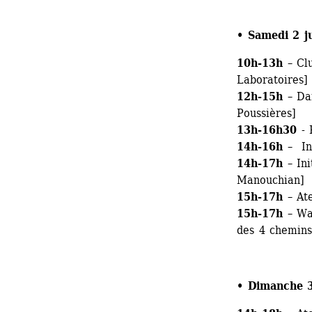
• Samedi 2 ju
10h-13h 
– Cl
Laboratoires]
12h-15h
– Dan
Poussières]
13h-16h30
- 
14h-16h
– Ini
14h-17h
– Ini
Manouchian]
15h-17h
– Ate
15h-17h
– Waa
des 4 chemins
• Dimanche 3 