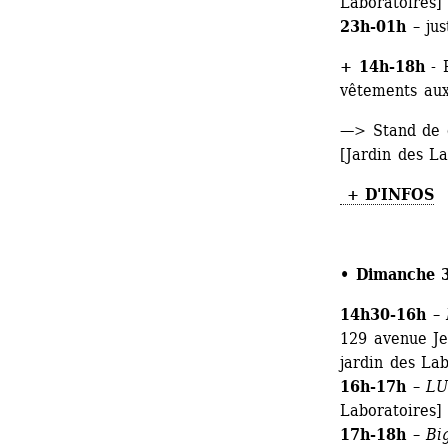
Laboratoires]
23h-01h
– jus
+ 14h-18h
- P
vêtements aux
—> Stand de c
[Jardin des L
+ D'INFOS
• Dimanche 3 
14h30-16h
– 
129 avenue Jea
jardin des Lab
16h-17h
– 
LU
Laboratoires]
17h-18h
– 
Bi