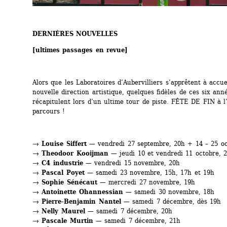
DERNIÈRES NOUVELLES
[ultimes passages en revue]
Alors que les Laboratoires d’Aubervilliers s’apprêtent à accuei
nouvelle direction artistique, quelques fidèles de ces six anné
récapitulent lors d’un ultime tour de piste. FÊTE DE FIN à l’
parcours !
→ 
Louise Siffert
— vendredi 27 septembre, 20h + 14 – 25 oc
→ 
Theodoor Kooijman
— jeudi 10 et vendredi 11 octobre, 
→ 
C4 industrie
— vendredi 15 novembre, 20h
→ 
Pascal Poyet
— samedi 23 novembre, 15h, 17h et 19h
→ 
Sophie Sénécaut
— mercredi 27 novembre, 19h
→ 
Antoinette Ohannessian
— samedi 30 novembre, 18h
→ 
Pierre-Benjamin Nantel
— samedi 7 décembre, dès 19h 
→ 
Nelly Maurel
— samedi 7 décembre, 20h
→ 
Pascale Murtin
— samedi 7 décembre, 21h