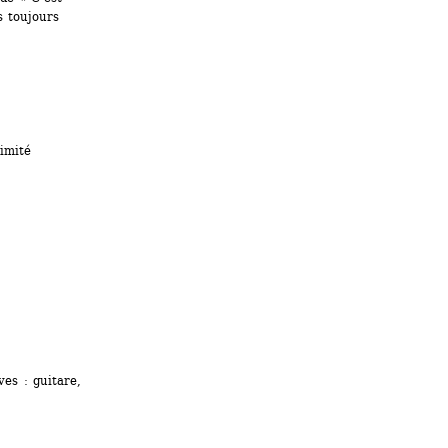
 toujours 
imité
s : guitare, 