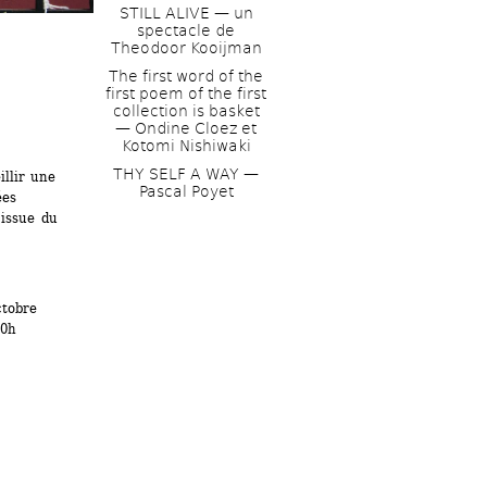
STILL ALIVE — un 
spectacle de 
Theodoor Kooijman
The first word of the 
first poem of the first 
collection is basket 
— Ondine Cloez et 
Kotomi Nishiwaki
THY SELF A WAY — 
llir une 
Pascal Poyet
es 
issue du 
tobre
20h