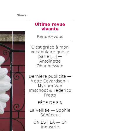
Share 
Ultime revue 
vivante
Rendez-vous
C’est grâce à mon 
vocabulaire que je 
parle [...] — 
Antoinette 
Ohannessian
Dernière publicité — 
Mette Edvardsen + 
Myriam Van 
Imschoot & Federico 
Protto
FÊTE DE FIN
La Veillée — Sophie 
Sénécaut
ON EST LÀ — C4 
industrie