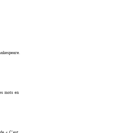
hakespeare.
es mots en 
de « C’est 