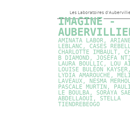
Les Laboratoires d’Aubervilli
IMAGINE - 
AUBERVILLIE
AMINATA LABOR, ARIANE
LEBLANC, CASES REBELL
CHARLOTTE IMBAULT, CH
B DIAMOND, JOSÈFA NTJ
LAURA BOULLIC, LOU AÏ
LOUISE BULÉON KAYSER,
LYDIA AMAROUCHE, MÉLI
LAVEAUX, NESMA MERHOU
PASCALE MURTIN
, PAULI
LE BOULBA, SORAYA SAB
ABDELLAOUI, STELLA 
TIENDREBEOGO