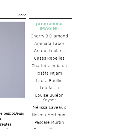
Share 
programme 
IMAGINE
Cherry B Diamond
Aminata Labor 
Ariane Leblanc 
Cases Rebelles
Charlotte Imbault 
Josèfa Ntjam 
Laura Boullic
Lou Aïssa
Louise Buléon 
Kayser 
Mélissa Laveaux 
 Saint-Denis 
Nesma Merhoum
 
Pascale Murtin
rentes 