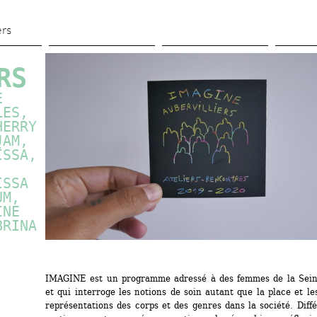
Skip 
to 
ers
main 
content
RS
 
ES, 
ERRY 
AM, 
SSA, 
 
SSA 
M, 
NE 
RINA 
IMAGINE est un programme adressé à des femmes de la Seine
et qui interroge les notions de soin autant que la place et les
représentations des corps et des genres dans la société. Diffé