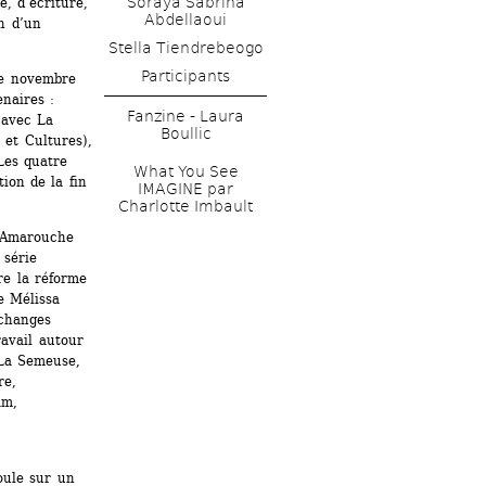
Soraya Sabrina 
, d’écriture, 
Abdellaoui 
n d’un 
Stella Tiendrebeogo
e novembre 
naires : 
Fanzine - Laura 
 avec La 
Boullic
et Cultures), 
es quatre 
What You See 
on de la fin 
IMAGINE par 
Charlotte Imbault 
 Amarouche 
série 
e la réforme 
 Mélissa 
changes 
avail autour 
La Semeuse, 
e, 
m, 
ule sur un 