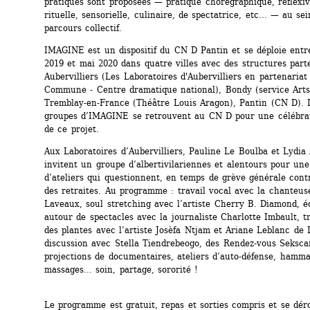
pratiques sont proposées — pratique chorégraphique, réflexive
rituelle, sensorielle, culinaire, de spectatrice, etc… — au sei
parcours collectif.
IMAGINE est un dispositif du CN D Pantin et se déploie entr
2019 et mai 2020 dans quatre villes avec des structures parte
Aubervilliers (Les Laboratoires d'Aubervilliers en partenariat
Commune - Centre dramatique national), Bondy (service Arts 
Tremblay-en-France (Théâtre Louis Aragon), Pantin (CN D). L
groupes d’IMAGINE se retrouvent au CN D pour une célébrati
de ce projet.
Aux Laboratoires d’Aubervilliers, Pauline Le Boulba et Lydia
invitent un groupe d’albertivilariennes et alentours pour une 
d’ateliers qui questionnent, en temps de grève générale contr
des retraites. Au programme : travail vocal avec la chanteuse
Laveaux, soul stretching avec l’artiste Cherry B. Diamond, é
autour de spectacles avec la journaliste Charlotte Imbault, tr
des plantes avec l’artiste Josèfa Ntjam et Ariane Leblanc de 
discussion avec Stella Tiendrebeogo, des Rendez-vous Sekscar
projections de documentaires, ateliers d’auto-défense, hamma
massages… soin, partage, sororité !
Le programme est gratuit, repas et sorties compris et se déro