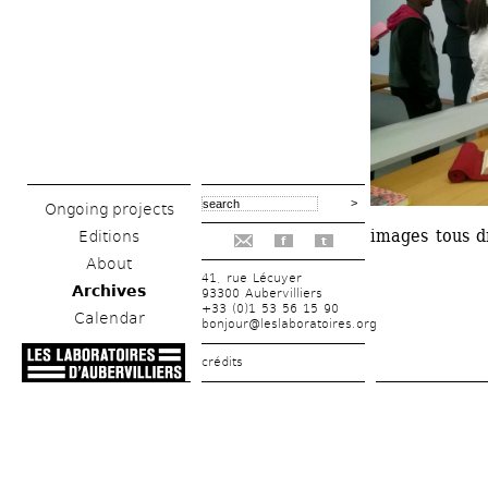
Ongoing projects
images tous d
Editions
f
t
About
41, rue Lécuyer
Archives
93300 Aubervilliers
+33 (0)1 53 56 15 90
Calendar
bonjour@leslaboratoires.org
crédits