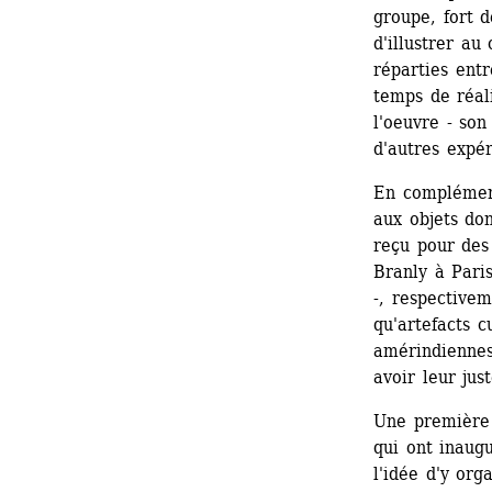
groupe, fort d
d'illustrer au
réparties entr
temps de réali
l'oeuvre - son
d'autres expé
En complément
aux objets don
reçu pour des
Branly à Pari
-, respectivem
qu'artefacts c
amérindiennes
avoir leur jus
Une première 
qui ont inaugu
l'idée d'y or