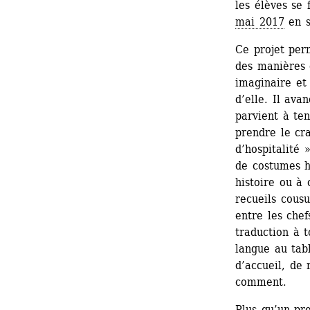
les élèves se 
mai 2017
en s
Ce projet per
des manières d
imaginaire et 
d’elle. Il avan
parvient à ten
prendre le cra
d’hospitalité
de costumes hi
histoire ou à 
recueils cousu
entre les chef
traduction à 
langue au tab
d’accueil, de r
comment.
Plus qu’un pro