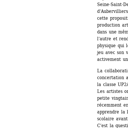
Seine-Saint-De
d'Aubervillier
cette proposit
production art
dans une même
l'autre et ren
physique qui 
jeu avec son v
activement un 
La collaborati
concertation 
la classe UP2A
Les artistes o
petite vingtai
récemment en 
apprendre la l
scolaire avant
C'est la questi