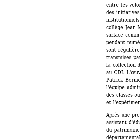
entre les volo
des initiative
institutionnel
collège Jean M
surface commu
pendant numér
sont régulière
transmises par
la collection 
au CDI. L'œuv
Patrick Bernie
l'équipe admi
des classes ou
et l'expérimen
Après une pre
assistant d'éd
du patrimoine,
départemental