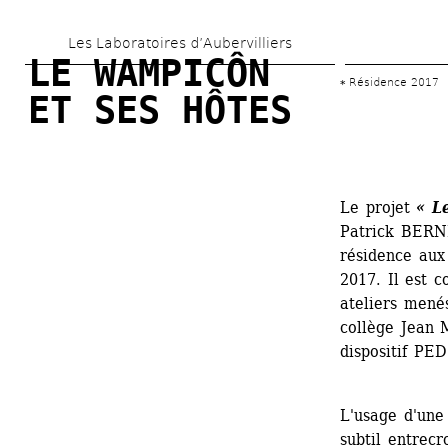
Skip 
Les Laboratoires d’Aubervilliers
to 
LE WAMPICÔN 
main 
Résidence 2017
ET SES HÔTES
content
Le projet
« L
Patrick BERNI
résidence aux 
2017. Il est c
ateliers menés
collège Jean M
dispositif PED
L'usage d'une 
subtil entrecr