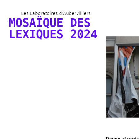
Skip 
Les Laboratoires d’Aubervilliers
to 
MOSAÏQUE DES 
main 
LEXIQUES 2024
content