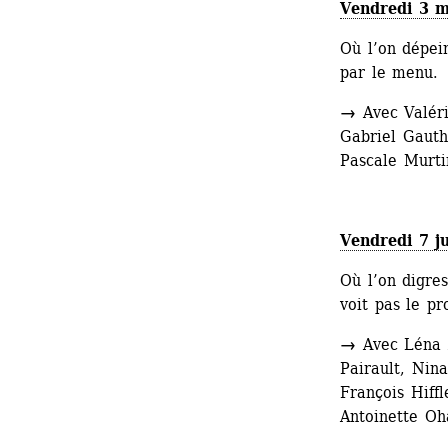
Vendredi 3 m
Où l’on dépein
par le menu.
→
Avec Valéri
Gabriel Gauth
Pascale Murt
Vendredi 7 ju
Où l’on digres
voit pas le p
→ 
Avec Léna 
Pairault, Nin
François Hiffl
Antoinette Oh