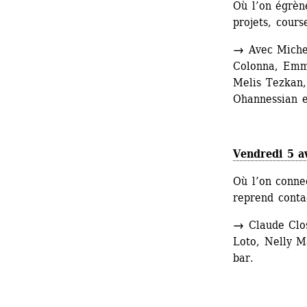
Où l’on égrène
projets, cours
→
Avec Michel
Colonna, Emma
Melis Tezkan,
Ohannessian e
Vendredi 5 a
Où l’on connec
reprend conta
→
Claude Closk
Loto, Nelly M
bar. 