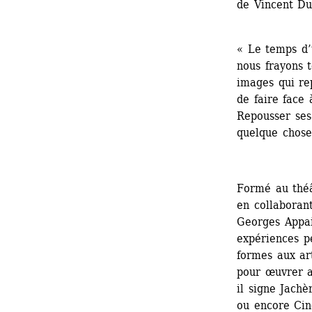
de Vincent Du
« Le temps d’u
nous frayons t
images qui rep
de faire face 
Repousser ses 
quelque chose
Formé au théâ
en collaboran
Georges Appai
expériences pe
formes aux ar
pour œuvrer a
il signe Jachè
ou encore Cinq