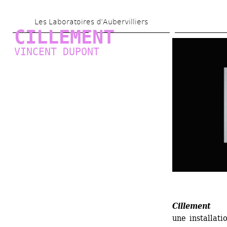
Aller 
Les Laboratoires d’Aubervilliers
au 
CILLEMENT
contenu 
VINCENT DUPONT
principal
Cillement
une installat