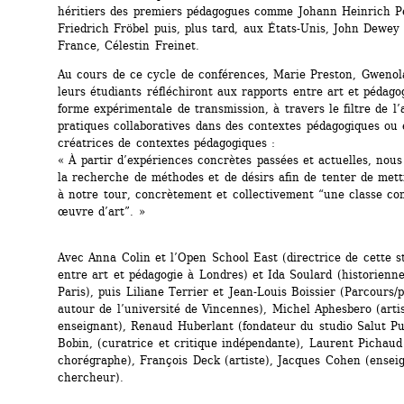
héritiers des premiers pédagogues comme Johann Heinrich Pes
Friedrich Fröbel puis, plus tard, aux États-Unis, John Dewey 
France, Célestin Freinet.
Au cours de ce cycle de conférences, Marie Preston, Gwenol
leurs étudiants réfléchiront aux rapports entre art et pédag
forme expérimentale de transmission, à travers le filtre de l’a
pratiques collaboratives dans des contextes pédagogiques ou 
créatrices de contextes pédagogiques : 
« À partir d’expériences concrètes passées et actuelles, nous 
la recherche de méthodes et de désirs afin de tenter de mett
à notre tour, concrètement et collectivement “une classe c
œuvre d’art”. »
Avec Anna Colin et l’Open School East (directrice de cette st
entre art et pédagogie à Londres) et Ida Soulard (historienne 
Paris), puis Liliane Terrier et Jean-Louis Boissier (Parcours/
autour de l’université de Vincennes), Michel Aphesbero (artis
enseignant), Renaud Huberlant (fondateur du studio Salut Publ
Bobin, (curatrice et critique indépendante), Laurent Pichaud 
chorégraphe), François Deck (artiste), Jacques Cohen (enseig
chercheur).