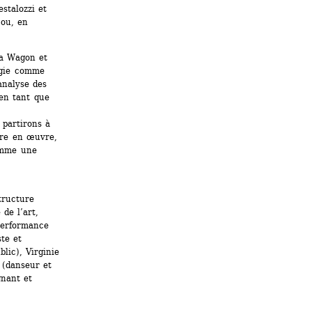
talozzi et 
ou, en 
a Wagon et 
ogie comme 
nalyse des 
en tant que 
partirons à 
re en œuvre, 
omme une 
ructure 
de l’art, 
performance 
te et 
ic), Virginie 
(danseur et 
nant et 