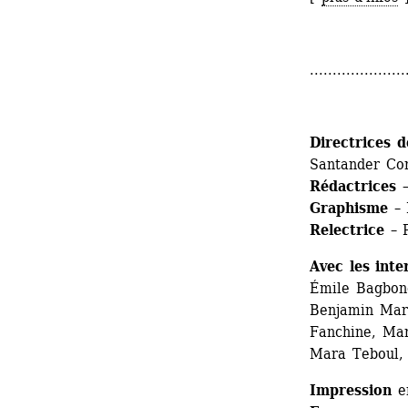
.....................
Directrices d
Santander Co
Rédactrices
–
Graphisme
– 
Relectrice
– P
Avec les inte
Émile Bagbonon
Benjamin Marg
Fanchine, Mar
Mara Teboul,
Impression
en