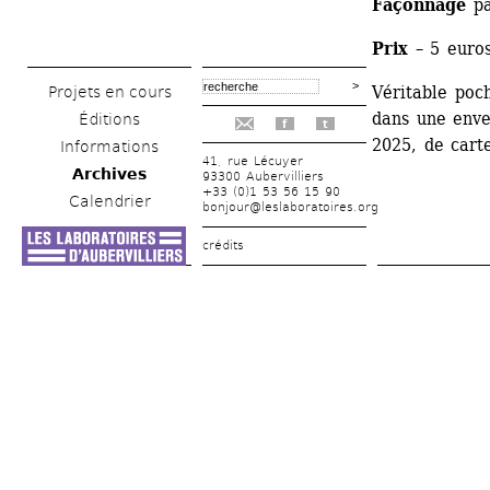
Façonnage
pa
Prix
– 5 euro
Véritable poch
Projets en cours
dans une enve
Éditions
f
t
2025, de carte
Informations
41, rue Lécuyer
Archives
93300 Aubervilliers
+33 (0)1 53 56 15 90
Calendrier
bonjour@leslaboratoires.org
crédits