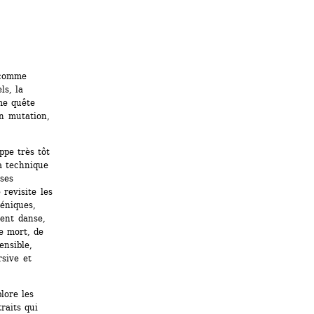
 comme 
s, la 
e quête 
n mutation, 
pe très tôt 
 technique 
es 
revisite les 
éniques, 
sent danse, 
e mort, de 
nsible, 
sive et 
ore les 
aits qui 