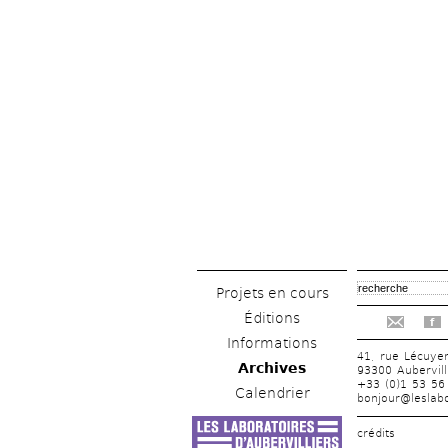
Projets en cours
Éditions
f
Informations
41, rue Lécuye
Archives
93300 Aubervill
+33 (0)1 53 56
Calendrier
bonjour@leslabo
crédits