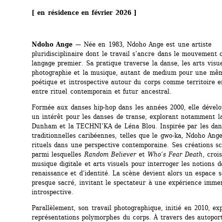
[ en résidence en février 2026 ]
Ndoho Ange — 
Née en 1983, Ndoho Ange est une artiste 
pluridisciplinaire dont le travail s’ancre dans le mouvement
langage premier. Sa pratique traverse la danse, les arts visuel
photographie et la musique, autant de medium pour une mêm
poétique et introspective autour du corps comme territoire e
entre rituel contemporain et futur ancestral.
Formée aux danses hip-hop dans les années 2000, elle dévelop
un intérêt pour les danses de transe, explorant notamment la
Dunham et la TECHNI’KA de Léna Blou. Inspirée par les dans
traditionnelles caribéennes, telles que le gwo-ka, Ndoho Ange 
rituels dans une perspective contemporaine. Ses créations sc
parmi lesquelles 
Random Believer
et 
Who’s Fear Death
, croi
musique digitale et arts visuels pour interroger les notions d
renaissance et d’identité. La scène devient alors un espace se
presque sacré, invitant le spectateur à une expérience immer
introspective.
Parallèlement, son travail photographique, initié en 2010, expl
représentations polymorphes du corps. À travers des autoportr