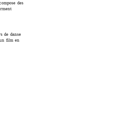
 compose des 
orment 
s de danse 
n film en 