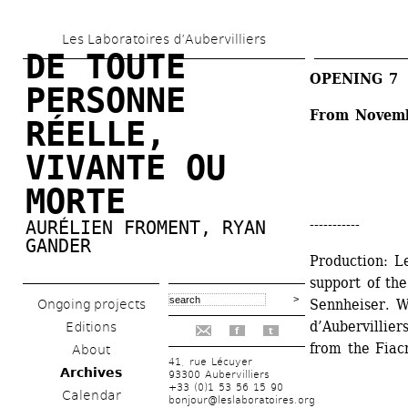
Skip 
Les Laboratoires d’Aubervilliers
to 
DE TOUTE 
main 
OPENING 7
PERSONNE 
content
From Novemb
RÉELLE, 
VIVANTE OU 
MORTE
-----------
AURÉLIEN FROMENT, RYAN 
GANDER 
Production: Le
support of th
Sennheiser. W
Ongoing projects
d’Aubervillier
Editions
f
t
from the Fiac
About
41, rue Lécuyer
Archives
93300 Aubervilliers
+33 (0)1 53 56 15 90
Calendar
bonjour@leslaboratoires.org