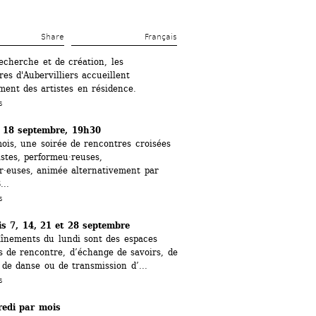
Share 
Français
echerche et de création, les 
res d'Aubervilliers accueillent 
ment des artistes en résidence. 
s
 18 septembre, 19h30
is, une soirée de rencontres croisées 
istes, performeu·reuses, 
·euses, animée alternativement par 
...
s
is 7, 14, 21 et 28 septembre
înements du lundi sont des espaces 
s de rencontre, ​d’échange de savoirs, de 
 de danse ou de transmission d’...
s
edi par mois