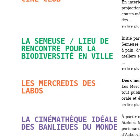
En intéri
projectio
courts-mé
des...
en lire plu
Initié par
LA SEMEUSE / LIEU DE 
Semeuse s
RENCONTRE POUR LA 
à pain, d
BIODIVERSITÉ EN VILLE
ateliers 
...
en lire plu
Deux mer
LES MERCREDIS DES 
Les Mercr
LABOS
tout publ
orale et é
en lire plu
À partir d
LA CINÉMATHÈQUE IDÉALE 
Ateliers 
DES BANLIEUES DU MONDE
partenari
d’Aubervi