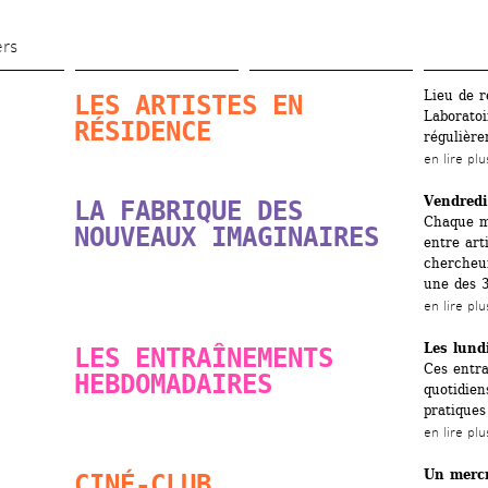
Skip 
to 
ers
main 
Lieu de r
LES ARTISTES EN 
content
Laboratoi
RÉSIDENCE
régulière
en lire plu
Vendredi
LA FABRIQUE DES 
Chaque mo
NOUVEAUX IMAGINAIRES
entre art
chercheur
une des 3
en lire plu
Les lund
LES ENTRAÎNEMENTS 
Ces entra
HEBDOMADAIRES
quotidien
pratiques
en lire plu
Un mercr
CINÉ-CLUB