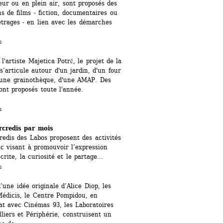
eur ou en plein air, sont proposés des 
ns de films - fiction, documentaires ou 
trages - en lien avec les démarches 
s
 l'artiste Majetica Potrč, le projet de la 
’articule autour d'un jardin, d'un four 
'une grainothèque, d'une AMAP. Des 
sont proposés toute l'année.
s
credis par mois
edis des Labos proposent des activités 
ic visant à promouvoir l’expression 
crite, la curiosité et le partage...
s
’une idée originale d’Alice Diop, les 
Médicis, le Centre Pompidou, en 
at avec Cinémas 93, les Laboratoires 
lliers et Périphérie, construisent un 