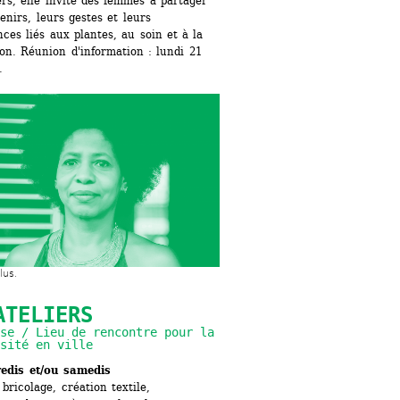
ers, elle invite des femmes à partager 
enirs, leurs gestes et leurs 
ces liés aux plantes, au soin et à la 
on. Réunion d'information : lundi 21 
.
lus.
ATELIERS
se / Lieu de rencontre pour la 
sité en ville
edis et/ou samedis
bricolage, création textile, 