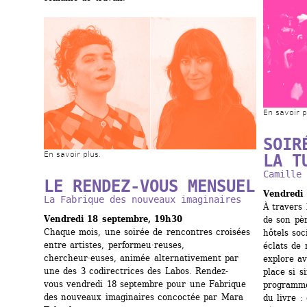
En savoir p
SOIR
En savoir plus.
LA T
Camille 
LE RENDEZ-VOUS MENSUEL
Vendredi
La Fabrique des nouveaux imaginaires
À travers 
Vendredi 18 septembre, 19h30
de son pèr
Chaque mois, une soirée de rencontres croisées 
hôtels soc
entre artistes, performeu·reuses, 
éclats de r
chercheur·euses, animée alternativement par 
explore a
une des 3 codirectrices des Labos. Rendez-
place si s
vous vendredi 18 septembre pour une Fabrique 
programme
des nouveaux imaginaires concoctée par Mara 
du livre : 