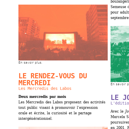
boulangeri
Semeuse d
pour adult
septembre
En savoir plus.
LE RENDEZ-VOUS DU 
MERCREDI
En savoir p
Les Mercredis des Labos
LE J
Deux mercredis par mois
Les Mercredis des Labos proposent des activités 
L'éditio
tout public visant à promouvoir l’expression 
Avec le 
Jo
orale et écrite, la curiosité et le partage 
Marcela S
intergénérationnel. 
poursuiven
en 2001. 