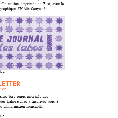
elle édition, imprimée en Riso, avec la 
graphique d'H·Alix Sanyas !
lus.
LETTER
ion
itez être tenus informés des 
 des Laboratoires ? Inscrivez-vous à 
re d'information mensuelle.
lus.