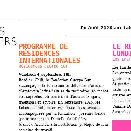
Aller 
au 
contenu 
principal
 
Août 2026 
ERS 
PROGRAMME DE 
LE R
RÉSIDENCES 
LUND
INTERNATIONALES
Les Entr
Résidences Cuerpo Sur
Les lundi
Ces entra
Vendredi 4 septembre, 18h
quotidiens
Basé au Chili, la Fondation Cuerpo Sur ­
de pratiqu
accompagne la formation et diffusion ­d’artistes 
technique 
d’Amérique latine issu·es de territoires en marge 
artistes e
des capitales, où ­persistent d’autres langues, 
l'occasion
traditions et savoirs. En septembre 2026, les 
Camille Du
Labos accueillent en résidence deux artistes 
d'astrologi
accompagnées par la fondation : Josefina Cerda 
(performance) et Daniella Santibáñez 
(danse). Assistez à la restitution publique de leur 
semaine de travail.