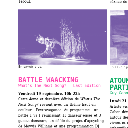
Teboul.
séance de
En savoir plus.
En savoir p
BATTLE WAACKING
ATOU
What's The Next Song? — Last Edition
PART
Guy Gabo
Vendredi 19 septembre, 16h-23h
Cette 4ème et dernière édition de 
What's The 
Lundi 21
Next Song? 
revient avec un thème haut en 
Artiste vi
couleur : l'extravagance. Au programme : un 
Gabon dév
battle 1 vs 1 réunissant 13 danseur·euses et 3 
autour des
guests danseurs, un défilé du projet d'upcycling 
vivant et 
de Mayvis Williams et une programmation DJ 