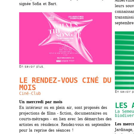
Aubervilli
signée Sofia et Bart.
leurs souv
connaissan
transmissi
septembre
En savoir plus.
LE RENDEZ-VOUS CINÉ DU 
MOIS
En savoir p
Ciné-Club
Un mercredi par mois
LES 
En intérieur ou en plein air, sont proposés des 
La Semeu
projections de films - fiction, documentaires ou 
biodiver
courts-métrages - en lien avec les démarches des 
Les mercr
artistes en résidence. Rendez-vous en septembre 
Jardinage, 
pour la reprise des séances !