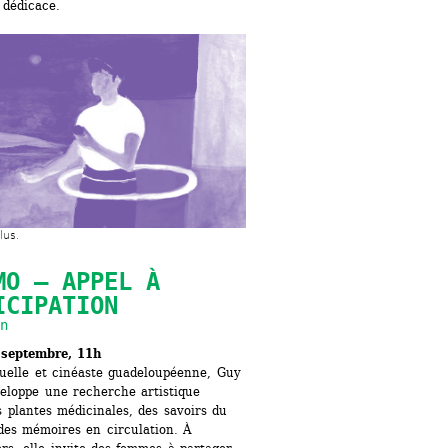
 dédicace.
lus.
MO — APPEL À 
ICIPATION
n
 septembre, 11h
suelle et cinéaste guadeloupéenne, Guy 
eloppe une recherche artistique 
 plantes médicinales, des savoirs du 
des mémoires en circulation. À 