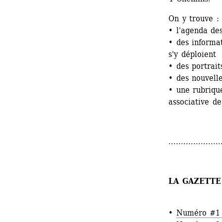
On y trouve :
• l'agenda de
• des informat
s'y déploient
• des portrait
• des nouvelle
• une rubrique
associative d
.....................
LA GAZETT
• 
Numéro #1 