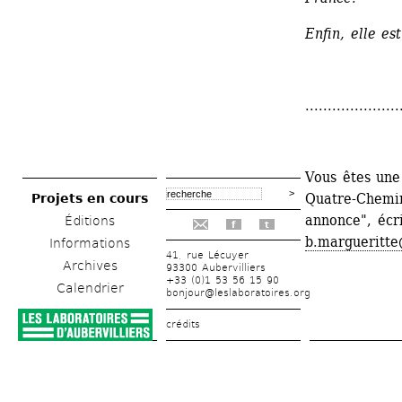
Enfin, elle est
.....................
Vous êtes une 
Quatre-Chemin
Projets en cours
annonce", écr
Éditions
f
t
b.margueritte
Informations
41, rue Lécuyer
Archives
93300 Aubervilliers
+33 (0)1 53 56 15 90
Calendrier
bonjour@leslaboratoires.org
crédits