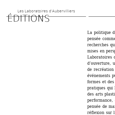
Aller 
Les Laboratoires d’Aubervilliers
au 
ÉDITIONS
contenu 
principal
La politique d
pensée comme 
recherches qui
mises en persp
Laboratoires d
d’ouverture, 
de recréation 
événements pub
formes et des 
pratiques qui 
des arts plast
performance, 
pensée de man
réflexion sur 