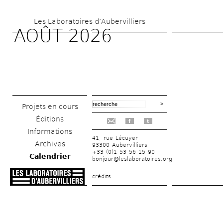
Aller 
Les Laboratoires d’Aubervilliers
au 
AOÛT 2026
contenu 
principal
Projets en cours
Éditions
f
t
Informations
41, rue Lécuyer
Archives
93300 Aubervilliers
+33 (0)1 53 56 15 90
Calendrier
bonjour@leslaboratoires.org
crédits