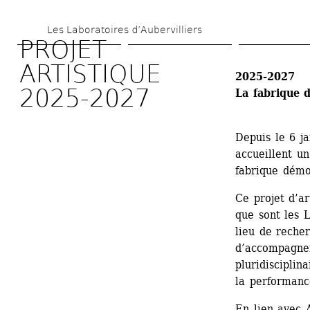
Aller 
Les Laboratoires d’Aubervilliers
au 
PROJET 
contenu 
ARTISTIQUE 
2025-2027
principal
2025-2027
La fabrique 
Depuis le 6 ja
accueillent un
fabrique démo
Ce projet d’ar
que sont les L
lieu de recher
d’accompagnem
pluridisciplina
la performanc
En lien avec A