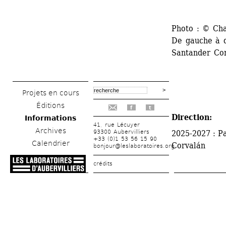
Photo : © Cha
De gauche à d
Santander Co
Projets en cours
Éditions
f
t
Direction: 
Informations
41, rue Lécuyer
Archives
93300 Aubervilliers
2025-2027 : Pa
+33 (0)1 53 56 15 90
Calendrier
Corvalán
bonjour@leslaboratoires.org
crédits