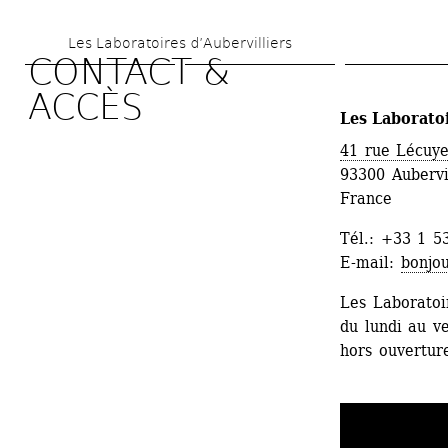
Aller 
Les Laboratoires d’Aubervilliers
au 
CONTACT & 
contenu 
ACCÈS
principal
Les Laboratoi
41 rue Lécuye
93300 Aubervi
France
Tél.: +33 1 5
E-mail: 
bonjou
Les Laboratoir
du lundi au v
hors ouvertur