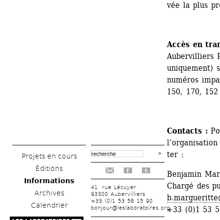
vée la plus pr
Accès en tra
Aubervilliers 
uniquement) s
numéros impai
150, 170, 152 
Contacts : 
Po
l’orga­­ni­­sa­­t
ter :
Projets en cours
Éditions
f
t
Benjamin Marg
Informations
Chargé des pu
41, rue Lécuyer
Archives
93300 Aubervilliers
b.margueritte
+33 (0)1 53 56 15 90
Calendrier
bonjour@leslaboratoires.org
+33 (0)1 53 5