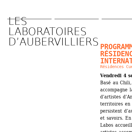
Skip 
to 
LES 
main 
LABORATOIRES 
content
D’AUBERVILLIERS 
PROGRAMM
RÉSIDENC
INTERNA
Résidences Cu
Vendredi 4 s
Basé au Chili
­accompagne la
d’artistes d’A
territoires en
persistent d’a
et savoirs. En
Labos accueill