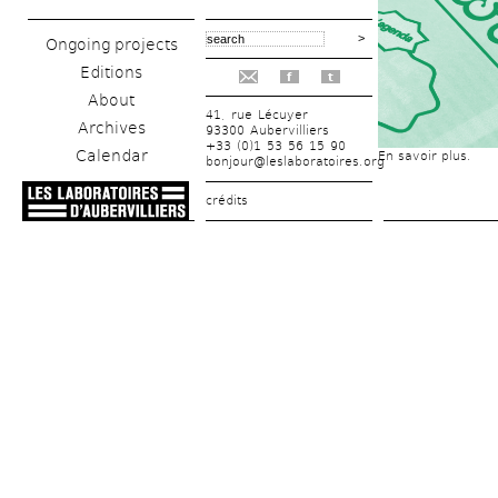
Ongoing projects
Editions
f
t
About
41, rue Lécuyer
Archives
93300 Aubervilliers
+33 (0)1 53 56 15 90
Calendar
En savoir plus.
bonjour@leslaboratoires.org
crédits