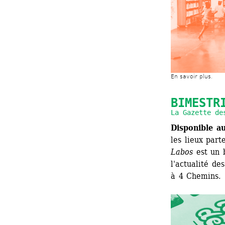
En savoir plus.
BIMESTR
La Gazette de
Disponible a
les lieux part
Labos
est un b
l'actualité de
à 4 Chemins.