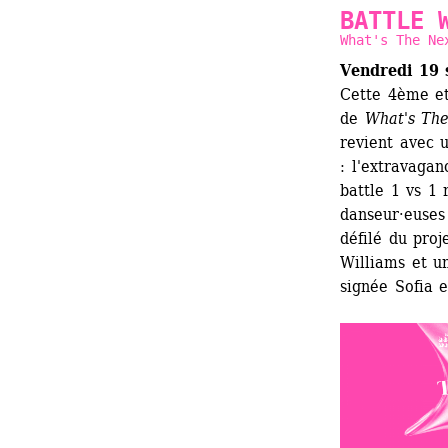
BATTLE 
What's The Ne
Vendredi 19 
Cette 4ème et
de 
What's The
revient avec 
: l'extravaga
battle 1 vs 1 
danseur·euses 
défilé du proj
Williams et u
signée Sofia e