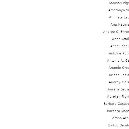
Samson Pig
Ametonyo Sil
Aminata Lab
Ana Mathy
Andrée C. Ehr
Anne Attal
Anne Lengl
Antoine Pon
Antonio A. Cas
Antonio Ort
Ariane Lebla
Audrey Gai
Aurélia Decl
Aurélien Fro
Barbara Casav
Barbara Manz
Bettina Ata
Bintou Demb