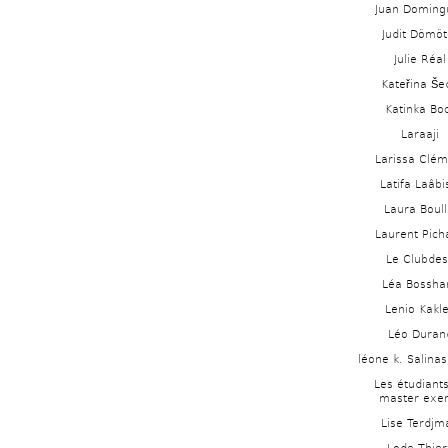
Juan Doming
Judit Dömöt
Julie Réal
Kateřina Še
Katinka Bo
Laraaji
Larissa Clém
Latifa Laâbi
Laura Boull
Laurent Pich
Le Clubde
Léa Bossha
Lenio Kakl
Léo Duran
léone k. Salina
Les étudiants
master exer
Lise Terdjm