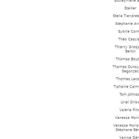
Souleymane B
Stalker
Stella Tiendre
Stéphanie Ar
Sybille Cor
Théo Cascia
Thierry Grosj
Bertin 
Thomas Bout
Thomas Dunoye
Segonzac
Thomas Laco
Tiphaine Calm
Tom Johns
Uriel Orlo
Valérie Pih
Vanessa Mori
Vanessa Moriss
Stéphane Bé
Vanina Gé