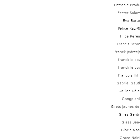
Entropie Produ
Eszter Sala
Eva Barto
Félixe Kazi-T
Filipe Perei
Francis Schm
Franck Jedrzej
franck leibov
franck leibov
François Hiff
Gabriel Gaut
Gallien Déj
Gangplan
Gilets Jaunes de
Gilles Gent
Glass Bea
Gloria Maso
Grace Ndiri