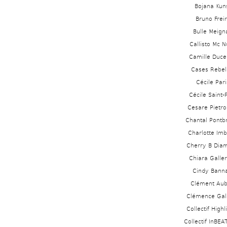
Bojana Kun
Bruno Frei
Bulle Meigna
Callisto Mc N
Camille Ducell
Cases Rebel
Cécile Pari
Cécile Saint-
Cesare Pietroi
Chantal Pontb
Charlotte Imba
Cherry B Dia
Chiara Galler
Cindy Bann
Clément Aube
Clémence Gal
Collectif Highl
Collectif InBE