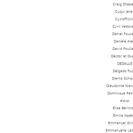
Craig Shepa
Cuqui Jere
Cyclofficin
Cyril Vettor
Daniel Fouc
Danièle Ata
David Poull
Dector et Du
DEDALUS 
Delgado Fuc
Diemo Schw
Dieudonné Nia
Dominique Peti
eipcp
Élise Bérimo
Émilie Notér
Emmanuel Gr
Emmanuelle Lal