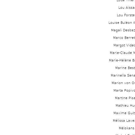
Lode Thier
Lou Aïssa
Lou Forste
Louise Buléon K
Magali Desbaz
Marco Berrett
Margot Vide
Marie-Claude M
Marie-Hélène 
Marine Best
Marinella Sen
Marion von O
Marta Popiv
Martine Pis
Mathieu Hu
Maxime Guit
Mélissa Lave
Mélokans