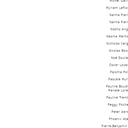
Michel Gaill
Myriam Lefko
Naïma Pier
Naïma Pier
Ndoho Ang
Nesma Merh
Nicholas Varg
Nicolas Boo
Noé Soulie
Oscar Loza
Paloma Po
Pascale Mur
Pauline Boudr
Renate Lor
Pauline Tremb
Peggy Poch
Peter Aer
Phoenix Ata
Pierre-Benjamin