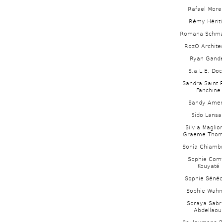
Rafael More
Rémy Hériti
Romana Schma
RozO Archite
Ryan Gande
S.a.L.E. Do
Sandra Saint 
Fanchine 
Sandy Amer
Sido Lansa
Silvia Maglion
Graeme Tho
Sonia Chiambr
Sophie Comt
Kouyaté
Sophie Séné
Sophie Wahn
Soraya Sabri
Abdellaoui