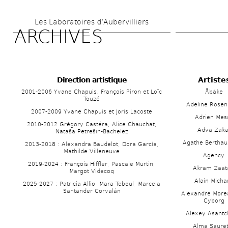
Skip 
Les Laboratoires d’Aubervilliers
to 
ARCHIVES
main 
content
Direction artistique 
Artistes
2001-2006 Yvane Chapuis, François Piron et Loïc 
Åbäke
Touzé
Adeline Rosen
2007-2009 Yvane Chapuis et Joris Lacoste
Adrien Mes
2010-2012 Grégory Castéra, Alice Chauchat, 
Adva Zaka
Nataša Petrešin-Bachelez
Agathe Berthau
2013-2018 : Alexandra Baudelot, Dora García, 
Mathilde Villeneuve
Agency
2019-2024 : François Hiffler, Pascale Murtin, 
Akram Zaat
Margot Videcoq
Alain Micha
2025-2027 : Patricia Allio, Mara Teboul, Marcela 
Santander Corvalán
Alexandre Morea
Cyborg
Alexey Asantc
Alma Sauret