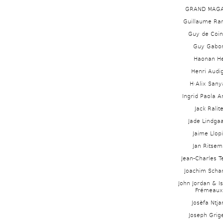
GRAND MAGA
Guillaume Ra
Guy de Coin
Guy Gabo
Haonan H
Henri Audig
H·Alix Sanya
Ingrid Paola 
Jack Ralit
Jade Lindga
Jaime Llopi
Jan Ritsem
Jean-Charles Te
Joachim Schar
John Jordan & Is
Frémeaux
Josèfa Ntja
Joseph Grig