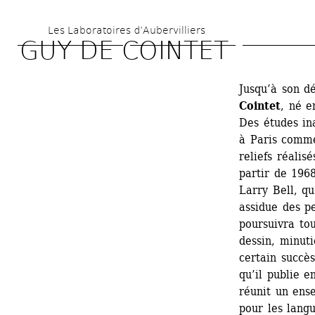
Skip 
Les Laboratoires d’Aubervilliers
to 
GUY DE COINTET
main 
content
Jusqu’à son d
Cointet
, né e
Des études in
à Paris comme
reliefs réali
partir de 1968,
Larry Bell, q
assidue des pe
poursuivra tou
dessin, minuti
certain succè
qu’il publie e
réunit un ens
pour les langu