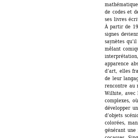
mathématiques
de codes et d
ses livres écr
À partir de 19
signes devien
saynètes qu’il
mêlant comiqu
interprétation
apparence abst
d’art, elles f
de leur langag
rencontre au 
Wilhite, avec 
complexes, où 
développer un 
d’objets scéni
colorées, mani
générant une i
cocasses. Sing