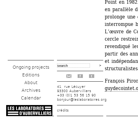
Point en 1982.
en parallèle 
prolonge une œ
interrompue b
L’œuvre de Coi
cercle restrei
revendiqué leur
partir des ann
et indépendant
Ongoing projects
structuraliste
Editions
f
t
François Piro
About
41, rue Lécuyer
guydecointet.
Archives
93300 Aubervilliers
+33 (0)1 53 56 15 90
Calendar
bonjour@leslaboratoires.org
crédits