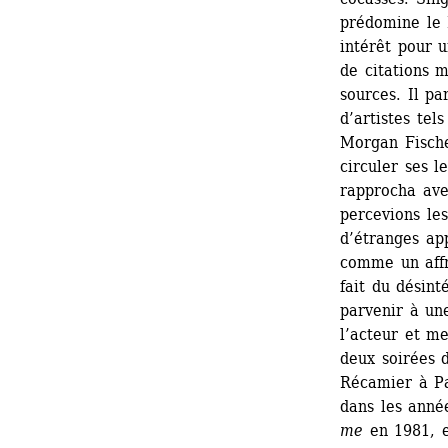
prédomine le 
intérêt pour u
de citations 
sources. Il pa
d’artistes tel
Morgan Fische
circuler ses 
rapprocha avec
percevions les
d’étranges app
comme un affr
fait du désint
parvenir à une
l’acteur et me
deux soirées 
Récamier à Pa
dans les anné
me
en 1981, e