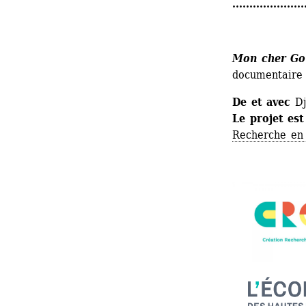
.....................
Mon cher Go
documentaire
De et avec
Dj
Le projet est
Recherche en 