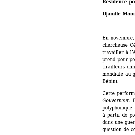
Résidence p
Djamile Mama
En novembre, 
chercheuse Cé
travailler à l
prend pour poi
tirailleurs d
mondiale au g
Bénin).
Cette perform
Gouverneur
. 
polyphonique c
à partir de po
dans une guer
question de c