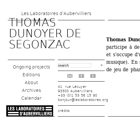
Skip 
Les Laboratoires d’Aubervilliers
to 
THOMAS 
main 
DUNOYER DE 
content
Thomas Duno
SEGONZAC
participe à d
et s'occupe d'
musique). En 
Ongoing projects
de jeu de pha
Editions
f
t
About
41, rue Lécuyer
Archives
93300 Aubervilliers
+33 (0)1 53 56 15 90
Calendar
bonjour@leslaboratoires.org
crédits