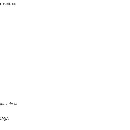
a rentrée
ent de la 
’OMJA