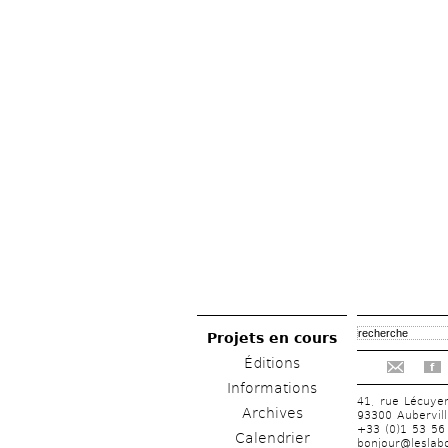
Projets en cours
Éditions
f
Informations
41, rue Lécuye
Archives
93300 Aubervill
+33 (0)1 53 56
Calendrier
bonjour@leslabo