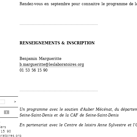
Rendez-vous en septembre pour connaitre le programme de l
................................................................
RENSEIGNEMENTS & INSCRIPTION
Benjamin Margueritte
b.margueritte@leslaboratoires.org
01 53 56 15 90
................................................................
Un programme avec le soutien d'Auber Mécénat, du départem
t
Seine-Saint-Denis et de la CAF de Seine-Saint-Denis 
r
En partenariat avec le Centre de loisirs Anne Sylvestre et l
iers
 15 90
ratoires.org