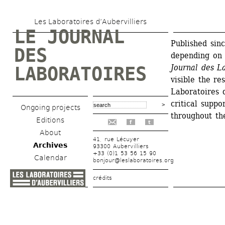
Skip 
Les Laboratoires d’Aubervilliers
to 
LE JOURNAL 
main 
Published sinc
DES 
depending on 
content
Journal des L
LABORATOIRES
visible the re
Laboratoires d
critical suppo
Ongoing projects
throughout th
Editions
f
t
About
41, rue Lécuyer
Archives
93300 Aubervilliers
+33 (0)1 53 56 15 90
Calendar
bonjour@leslaboratoires.org
crédits