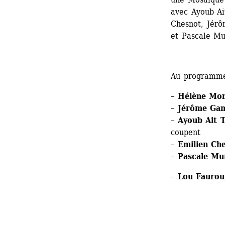
avec Ayoub Ai
Chesnot, Jér
et Pascale Mu
Au programme
– 
Hélène Mo
–
Jérôme Gam
– 
Ayoub Ait T
coupent 
– 
Emilien Ch
– 
Pascale Mu
– 
Lou 
Faurou