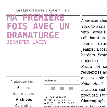
Aller 
Les Laboratoires d’Aubervilliers
au 
MA PREMIÈRE 
contenu 
American cho
FOIS AVEC UN 
York to Paris
principal
with Carole Bo
DRAMATURGE
collaboration 
JENNIFER LACEY
Lauro, creatin
Jennifer Lacey
borders:
Proje
project concei
Prodwhee!
, s
residencies as
and invisible 
Projets en cours
Robin Hood -
Éditions
musician and 
f
t
Informations
produced 
Tra
41, rue Lécuyer
Archives
93300 Aubervilliers
Choreographed
+33 (0)1 53 56 15 90
Calendrier
also been coll
bonjour@leslaboratoires.org