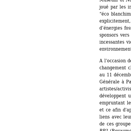
joué par les i
“éco blanchime
explicitement,
d’énergies fos
sponsors vers 
incessantes vi
environnement
A l'occasion d
changement cl
au 11 décembr
Générale à Par
artistes/activ
développent un
empruntant leu
et ce afin d'a
liens avec leu
de ces groupe
BP?
(Royaume-