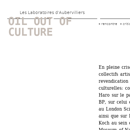
Aller 
Les Laboratoires d’Aubervilliers
au 
OIL OUT OF 
contenu 
rencontre
crit
CULTURE
principal
En pleine cri
collectifs arti
revendication
culturelles: co
Haro sur le p
BP, sur celui
au London Sci
ainsi que sur 
Koch au sein d
Museum of Natu