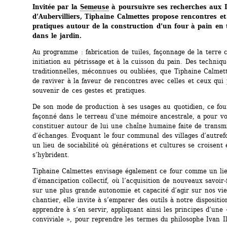
Invitée par la 
Sem
euse
à poursuivre ses recherches aux L
d’Aubervilliers, Tiphaine Calmettes propose rencontres et
pratiques autour de la construction d’un four à pain en t
dans le jardin. 
Au programme : fabrication de tuiles, façonnage de la terre c
initiation au pétrissage et à la cuisson du pain. Des technique
traditionnelles, méconnues ou oubliées, que Tiphaine Calmett
de raviver à la faveur de rencontres avec celles et ceux qui 
souvenir de ces gestes et pratiques.
De son mode de production à ses usages au quotidien, ce four
façonné dans le terreau d’une mémoire ancestrale, a pour vo
constituer autour de lui une chaîne humaine faite de transmi
d’échanges. Évoquant le four communal des villages d’autrefoi
un lieu de sociabilité où générations et cultures se croisent e
s’hybrident.
Tiphaine Calmettes envisage également ce four comme un lie
d’émancipation collectif, où l’acquisition de nouveaux savoir-f
sur une plus grande autonomie et capacité d’agir sur nos vies
chantier, elle invite à s’emparer des outils à notre disposition
apprendre à s’en servir, appliquant ainsi les principes d’une «
conviviale », pour reprendre les termes du philosophe Ivan Il