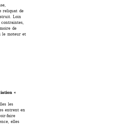
se, 
 reliquat de 
truit. Loin 
contraintes, 
moire de 
i le moteur et 
iation « 
es les 
es entrent en 
r-faire 
nce, elles 
.