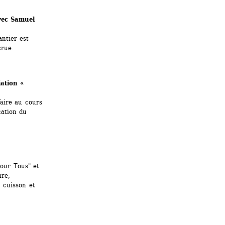
vec Samuel 
ntier est 
crue.
ation « 
aire au cours 
ation du 
our Tous" et 
re, 
 cuisson et 