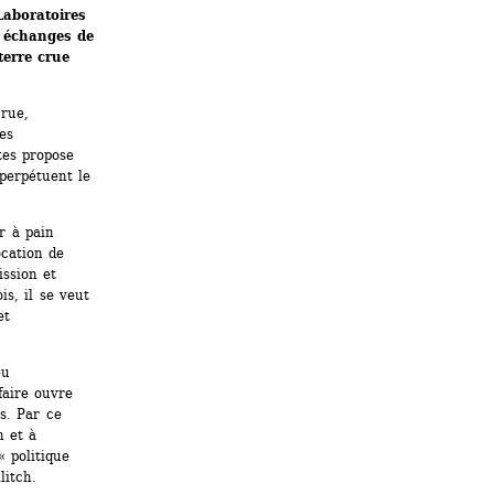
aboratoires 
 échanges de 
erre crue 
rue, 
s 
es propose 
perpétuent le 
 à pain 
cation de 
ssion et 
s, il se veut 
t 
u 
aire ouvre 
. Par ce 
 et à 
 politique 
litch.