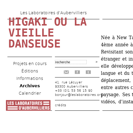
Aller 
Les Laboratoires d’Aubervilliers
au 
HIGAKI OU LA 
contenu 
VIEILLE 
principal
Née à New Ta
DANSEUSE
4ème année à 
Revisitant son
étranger et in
Projets en cours
elle développe
Éditions
langue et du t
f
t
Informations
déplacement, à
41, rue Lécuyer
Archives
93300 Aubervilliers
entre autres c
+33 (0)1 53 56 15 90
Calendrier
paysage. Ses 
bonjour@leslaboratoires.org
vidéos, d’insta
crédits