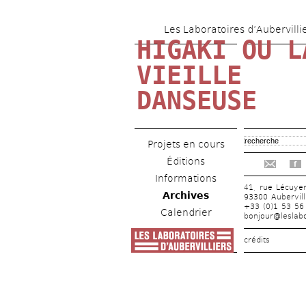
Les Laboratoires d’Aubervilli
HIGAKI OU LA
VIEILLE 
DANSEUSE
Projets en cours
Éditions
f
Informations
41, rue Lécuye
Archives
93300 Aubervill
+33 (0)1 53 56
Calendrier
bonjour@leslabo
crédits