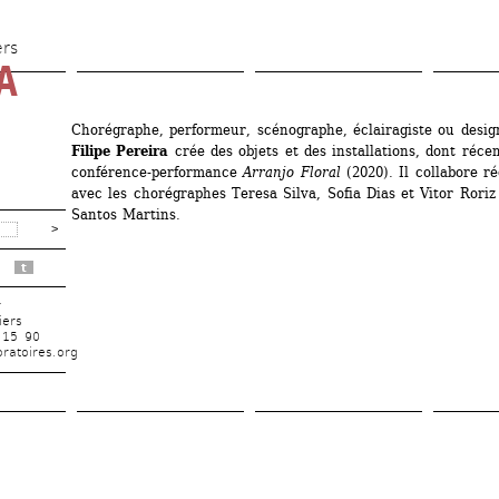
Aller 
au 
ers
 
contenu 
principal
Chorégraphe, performeur, scénographe, éclairagiste ou design
Filipe Pereira
crée des objets et des installations, dont réce
conférence-performance 
Arranjo Floral
(2020). Il collabore ré
avec les chorégraphes Teresa Silva, Sofia Dias et Vitor Roriz 
Santos Martins.
t
r
iers
 15 90
ratoires.org