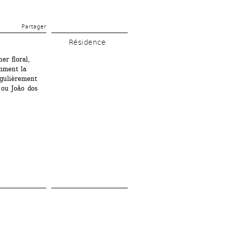
Partager 
Résidence
er floral,
mment la 
gulièrement 
ou João dos 