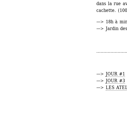
dans la rue av
cachette. (10
—> 18h à min
—> Jardin des
.....................
—> 
JOUR #1
—> 
JOUR #3
—> 
LES ATE