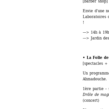
[barber shop]
Envie d'une n
Laboratoires d
! 
—> 14h à 19
—> Jardin des
• La Folie d
[spectacles +
Un programme
Ahmadouche.
1ère partie – 
Drôle de mag
(concert) 