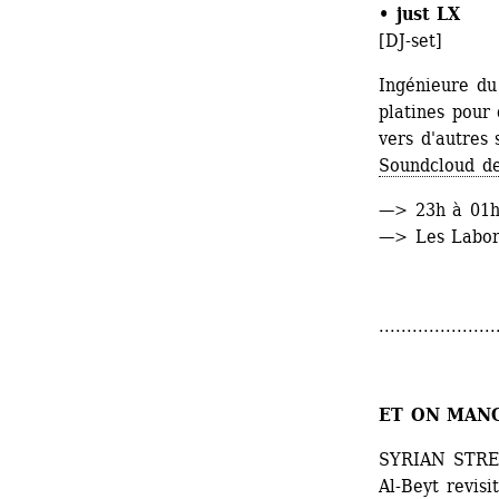
• just LX
[DJ-set]
Ingénieure du
platines pour
vers d'autres 
Soundcloud de
—> 23h à 01
—> Les Labora
.....................
ET ON MANG
SYRIAN STREE
Al-Beyt revisi