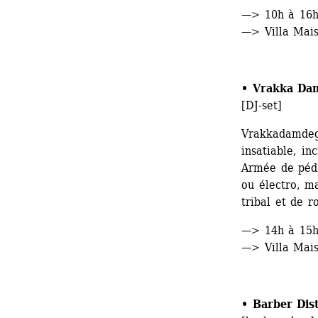
—> 10h à 16
—> Villa Mais 
• Vrakka Da
[DJ-set]
Vrakkadamdeg,
insatiable, inc
Armée de péda
ou électro, m
tribal et de r
—> 14h à 15h
—> Villa Mais 
• Barber Dis