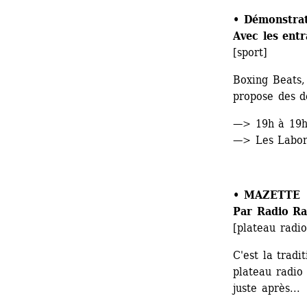
• 
Démonstrat
Avec les ent
[sport]
Boxing Beats, 
propose des d
—> 19h à 19
—> Les Labora
• 
MAZETTE 
Par Radio Ra
[plateau radio
C'est la tradi
plateau radio 
juste après...