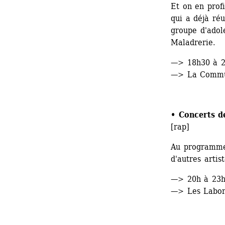
Et on en profi
qui a déjà ré
groupe d'adol
Maladrerie.
—> 18h30 à 
—> La Commun
• 
Concerts de
[rap]
Au programme
d'autres artist
—> 20h à 23
—> Les Labora