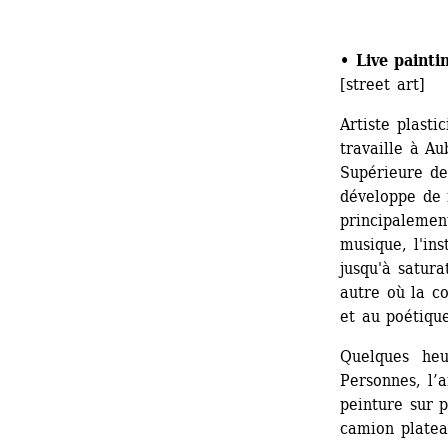
• Live painti
[street art]
Artiste plasti
travaille à Au
Supérieure des
développe de 
principalement
musique, l'ins
jusqu'à satura
autre où la c
et au poétique
Quelques heur
Personnes, l’a
peinture sur p
camion platea