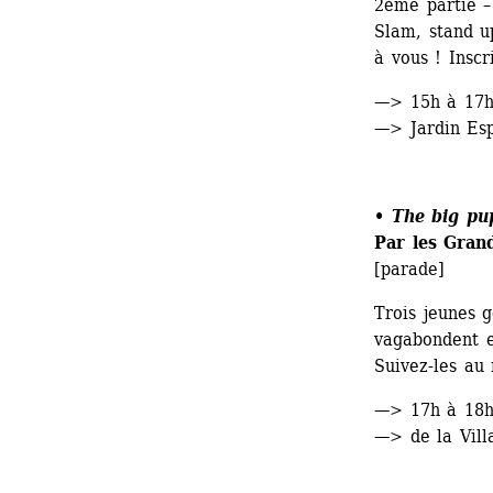
2ème partie –
Slam, stand up
à vous ! Inscr
—> 15h à 17
—> Jardin Esp
• The big pu
Par les Gran
[parade]
Trois jeunes g
vagabondent en
Suivez-les au 
—> 17h à 18
—> de la Villa