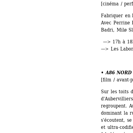
[cinéma / per
Fabriquer en 
Avec Perrine 
Badri, Milø S
—> 17h à 18
—> Les Labora
• 
A86 NORD
[film / avant-
Sur les toits
d'Aubervillier
regroupent. Au
dominant la ru
s'écoutent, se
et ultra-codif