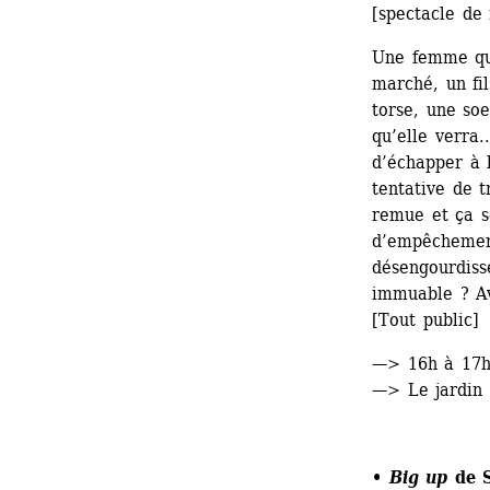
[spectacle de
Une femme qui
marché, un fil
torse, une soe
qu’elle verra.
d’échapper à 
tentative de t
remue et ça s
d’empêchement
désengourdiss
immuable ? Av
[Tout public]
—> 16h à 17
—> Le jardin 
• 
Big up
de S