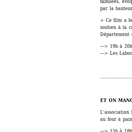
fabulées, évoq
par la hauteur
+ Ce film a bé
soutien à la c
Département d
—> 19h à 20
—> Les Labora
.....................
ET ON MANG
L’association 
au four à pain
—> 15h à 18