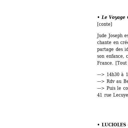
• 
Le Voyage 
[conte]
Jude Joseph es
chante en créo
partage des id
son enfance, c
France. [Tout 
—> 14h30 à 
—> Rdv au Bea
—> Puis le con
41 rue Lecuye
• LUCIOLES 