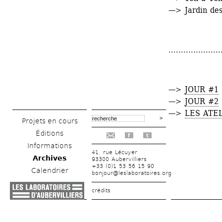
—> Jardin des
.....................
—> 
JOUR #1
—> 
JOUR #2
—> 
LES ATE
Projets en cours
Éditions
f
t
Informations
41, rue Lécuyer
Archives
93300 Aubervilliers
+33 (0)1 53 56 15 90
Calendrier
bonjour@leslaboratoires.org
crédits