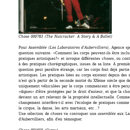
Chose 000783 (The Nutcracker. A Story & A Ballet)
Pour 
Assemblée (Les Laboratoires d’Aubervilliers)
, Agence spé
question suivante: «Comment les corps peuvent-ils être inclus
pratiques artistiques?» et invoque différentes 
choses
, ou cont
à des pratiques chorégraphiques, issues de sa liste. À premièr
question peut paraître étrange, car les corps font déjà partie 
artistiques. Les pratiques liées au corps existent depuis des s
n'est qu'à partir de la seconde moitié du XXème siècle que de
uniquement véhiculées par le corps commencent à être perç
«dignes» d'être protégées par le droit d'auteur, et que la cho
devient un art relevant de la propriété intellectuelle. Comme
changement interfère-t-il avec l'écologie de pratiques comme 
le cirque, la danse, les arts martiaux, etc...? 
Une sélection de 
choses
va convoquer une 
assemblée
aux Lab
d'Aubervilliers, afin d'en témoigner.