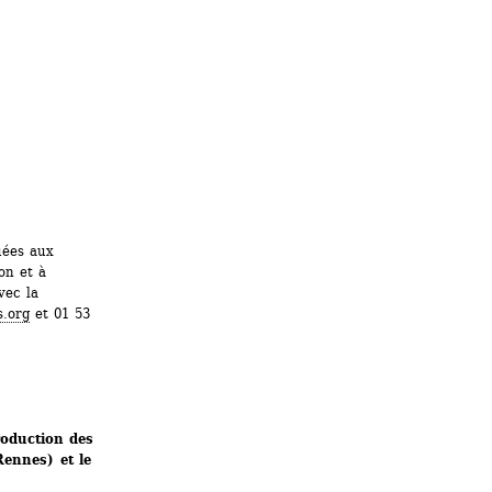
ées aux 
on et à 
ec la 
s.org
et 01 53 
oduction des 
ennes) et le 