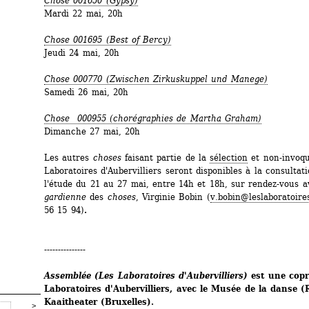
Chose 001650 (Gypsy)
Mardi 22 mai, 20h
Chose
001695 (Best of Bercy)
Jeudi 24 mai, 20h
Chose
000770 (Zwischen Zirkuskuppel und Manege)
Samedi 26 mai, 20h
Chose
000955 (chorégraphies de Martha Graham)
Dimanche 27 mai, 20h
Les autres 
choses
faisant partie de la 
sélection
et non-invoqu
Laboratoires d'Aubervilliers seront disponibles à la consultati
l'étude du 21 au 27 mai, entre 14h et 18h, sur rendez-vous av
gardienne
des 
choses
, Virginie Bobin (
v.bobin@leslaboratoire
56 15 94)
.
---------------
Assemblée (Les Laboratoires d'Aubervilliers)
est une copr
Laboratoires d'Aubervilliers, avec le Musée de la danse (R
Kaaitheater (Bruxelles).