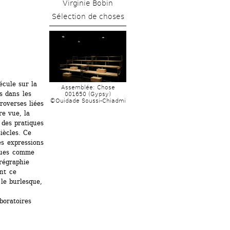
Virginie Bobin
Sélection de choses
cule sur la 
Assemblée: Chose 
 dans les 
001650 (Gypsy) 
©Ouidade Soussi-Chiadmi
roverses liées 
e vue, la 
des pratiques 
iècles. Ce 
s expressions 
ues comme 
régraphie 
nt ce 
le burlesque, 
oratoires 