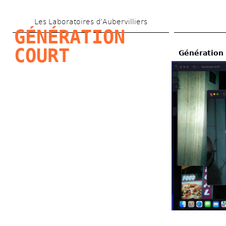
Aller 
Les Laboratoires d’Aubervilliers
au 
GÉNÉRATION 
contenu 
COURT
Génération 
principal