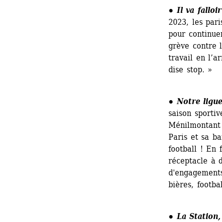
● 
Il va falloi
2023, les pari
pour continuer
grève contre l
travail en l’a
dise stop. »
● 
Notre ligu
saison sportiv
Ménilmontant F
Paris et sa ba
football ! En f
réceptacle à 
d'engagements
bières, footba
● 
La Station,