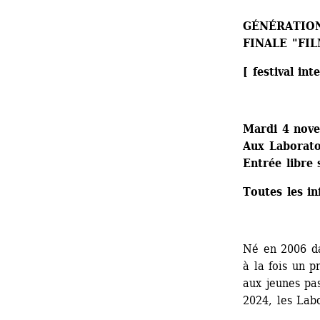
GÉNÉRATIO
FINALE "FI
[ f
estival int
Mardi 4 nov
Aux Laboratoi
Entrée libre 
Toutes les in
Né en 2006 da
à la fois un p
aux jeunes pa
2024, les Labo