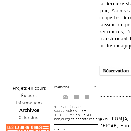
la dernière st
jour, Yannis s
coupettes doré
laissent un p
rencontres, l'
transformant 
un lieu magiq
Projets en cours
.....................
Éditions
f
t
Informations
41, rue Lécuyer
Archives
93300 Aubervilliers
+33 (0)1 53 56 15 90
Calendrier
Avec l’OMJA, l
bonjour@leslaboratoires.org
l’EICAR, Euro
crédits