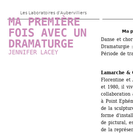
Aller 
Les Laboratoires d’Aubervilliers
au 
MA PREMIÈRE 
contenu 
FOIS AVEC UN 
Ma p
principal
Danse et chor
DRAMATURGE
Dramaturgie 
JENNIFER LACEY
Période de tr
Lamarche & 
Florentine et
et 1980, il viv
collaboration 
à Point Ephémè
de la sculptur
forme d'install
de pictural, e
de la représen