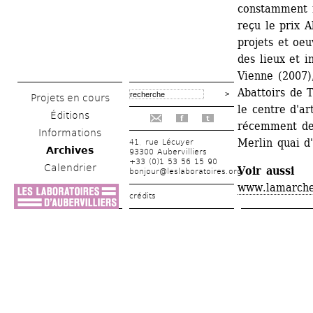
constamment mi
reçu le prix A
projets et oeu
des lieux et i
Vienne (2007),
Abattoirs de T
Projets en cours
le centre d'ar
Éditions
f
t
récemment de 
Informations
Merlin quai d'
41, rue Lécuyer
Archives
93300 Aubervilliers
+33 (0)1 53 56 15 90
Calendrier
Voir aussi
bonjour@leslaboratoires.org
www.lamarche
crédits