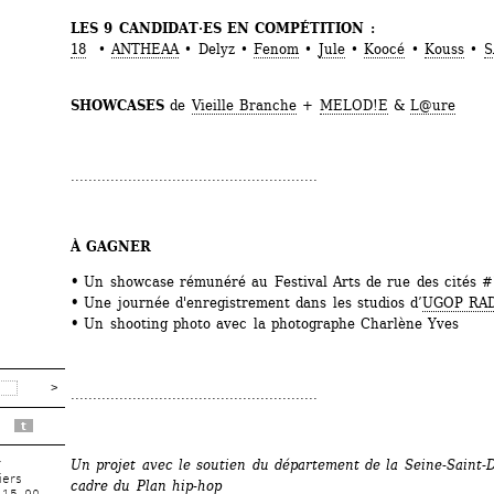
LES 9 CANDIDAT·ES EN COMPÉTITION :
18
• 
ANTHEAA
• Delyz • 
Fenom
• 
Jule
• 
Koocé
• 
Kouss
• 
S
SHOWCASES
de 
Vieille Branche
+ 
MELOD!E
& 
L@ure
........................................................
À GAGNER 
•
Un showcase rémunéré au Festival Arts de rue des cités #
•
Une journée d'enregistrement dans les studios d’
UGOP RA
•
Un shooting photo avec la photographe Charlène Yves
........................................................
t
r
Un projet avec le soutien du département de la Seine-Saint-D
iers
cadre du Plan hip-hop