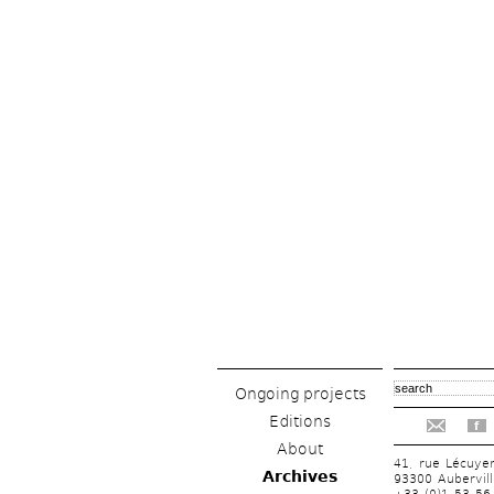
Ongoing projects
Editions
f
About
41, rue Lécuye
Archives
93300 Aubervill