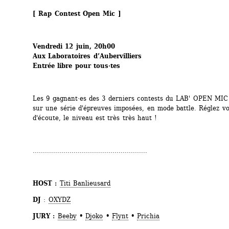
[ Rap Contest Open Mic ]
Vendredi 12 juin, 20h00
Aux Laboratoires d’Aubervilliers
Entrée libre pour tous·tes
Les 9 gagnant·es des 3 derniers contests du LAB' OPEN MIC s
sur une série d'épreuves imposées, en mode battle. Réglez vo
d'écoute, le niveau est très très haut !
........................................................
HOST : 
Titi Banlieusard
DJ 
: 
OXYDZ
JURY : 
Beeby
• 
Djoko
• 
Flynt
•
Prichia