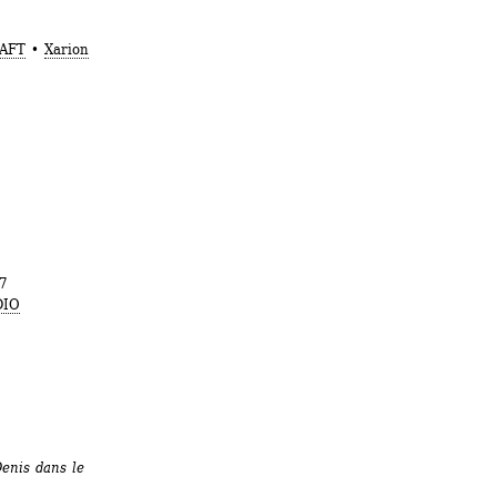
AFT
• 
Xarion
7
DIO
enis dans le 