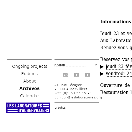
Informations
Jeudi 23 et ve
Aux Laboratoir
Rendez-vous g
Réservez vos 
▶ 
jeudi 23 fév
Ongoing projects
▶ 
vendredi 24
Editions
f
t
About
Ouverture de l
41, rue Lécuyer
Archives
93300 Aubervilliers
Restauration l
+33 (0)1 53 56 15 90
Calendar
bonjour@leslaboratoires.org
crédits