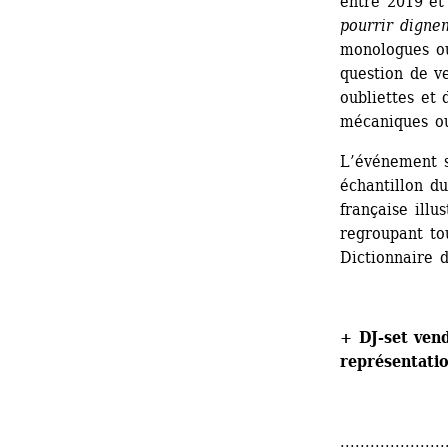
entre 2019 et
pourrir digne
monologues ou 
question de ve
oubliettes et 
mécaniques ou
L’événement s
échantillon du
française illu
regroupant to
Dictionnaire
+ DJ-set vendr
représentati
.....................