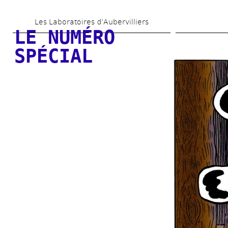
Skip 
Les Laboratoires d’Aubervilliers
to 
LE NUMÉRO 
main 
SPÉCIAL
content