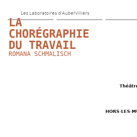
Skip 
Les Laboratoires d’Aubervilliers
to 
LA 
main 
CHORÉGRAPHIE 
content
DU TRAVAIL
ROMANA SCHMALISCH
Théâtr
HORS-LES-MU