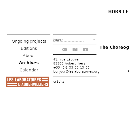
HORS-LE
Ongoing projects
The Choreogr
Editions
f
t
About
41, rue Lécuyer
Archives
93300 Aubervilliers
+33 (0)1 53 56 15 90
Calendar
bonjour@leslaboratoires.org
crédits