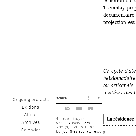
la notion du «
Tremblay propo
documentaire
projection est
.....................
Ce cycle d'ate
hebdomadaire
ou artisanale,
invité·es des 
Ongoing projects
Editions
f
t
About
41, rue Lécuyer
Archives
93300 Aubervilliers
+33 (0)1 53 56 15 90
Calendar
bonjour@leslaboratoires.org