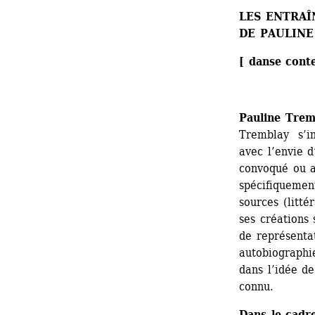
LES ENTRA
DE 
PAULINE
[ danse cont
Pauline Trem
Tremblay s’in
avec l’envie d
convoqué ou av
spécifiquement
sources (litté
ses créations 
de représentat
autobiographie
dans l’idée de
connu.
Dans le cadr