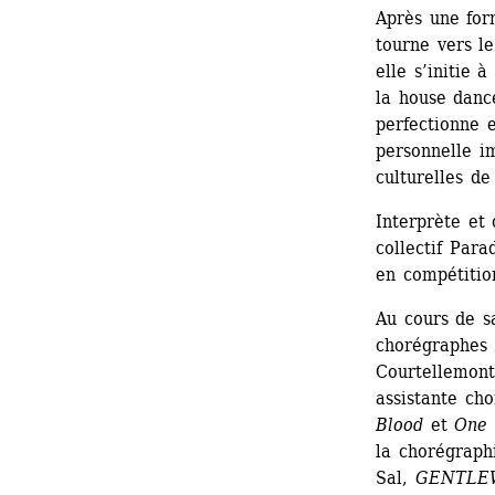
Après une for
tourne vers le
elle s’initie 
la house dance
perfectionne e
personnelle i
culturelles de
Interprète et
collectif Para
en compétitio
Au cours de sa
chorégraphes 
Courtellemont,
assistante cho
Blood
et 
One 
la chorégraphi
Sal, 
GENTLE