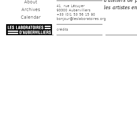
d'ateliers de 
About
41, rue Lécuyer
les artistes e
Archives
93300 Aubervilliers
+33 (0)1 53 56 15 90
Calendar
bonjour@leslaboratoires.org
crédits