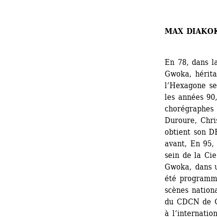
MAX DIAKO
En 78, dans l
Gwoka, hérita
l’Hexagone se
les années 90,
chorégraphes 
Duroure, Chris
obtient son D
avant, En 95, 
sein de la Cie
Gwoka, dans u
été programmé
scènes nationa
du CDCN de Gu
à l’internation