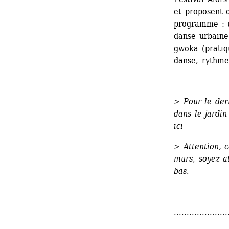
et proposent q
programme : u
danse urbaine
gwoka (pratiq
danse, rythme
>
Pour le dern
dans le jardin
ici
> Attention, c
murs, soyez at
bas.
.....................