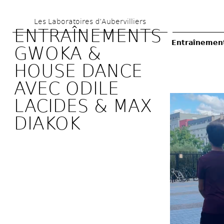
Skip 
Les Laboratoires d’Aubervilliers
to 
ENTRAÎNEMENTS 
main 
Entraînement
GWOKA & 
content
HOUSE DANCE 
AVEC ODILE 
LACIDES & MAX 
DIAKOK