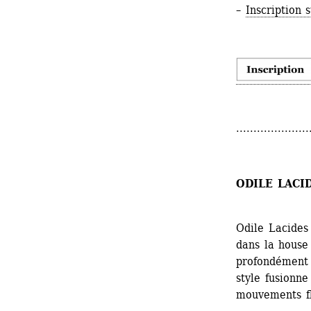
– 
Inscription 
.....................
ODILE LACI
Odile Lacides 
dans la house
profondément i
style fusionne
mouvements fl