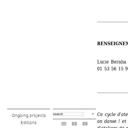
.....................
RENSEIGNE
Lucie Beraha 
01 53 56 15 
.....................
Ce cycle d'ate
Ongoing projects
on danse ! et
Editions
f
t