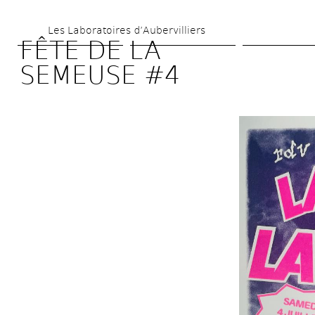
Skip 
Les Laboratoires d’Aubervilliers
to 
FÊTE DE LA 
main 
SEMEUSE #4
content