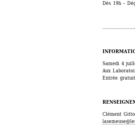
Dès 19h – Dég
.....................
INFORMATI
Samedi 4 juill
Aux Laboratoir
Entrée gratui
RENSEIGNE
Clément Gitt
lasemeuse@les