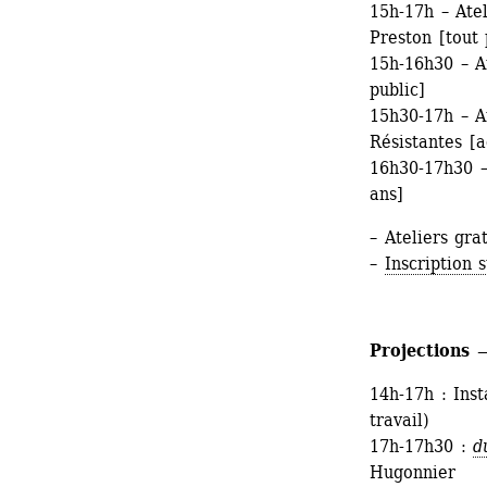
15h-17h – Ate
Preston [tout 
15h-16h30 – A
public]
15h30-17h – At
Résistantes [a
16h30-17h30 – 
ans]
– Ateliers grat
– 
Inscription 
Projections 
14h-17h : Inst
travail)
17h-17h30 : 
d
Hugonnier