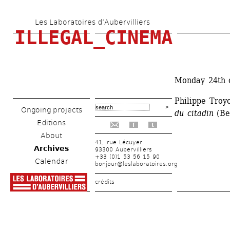
Skip 
Les Laboratoires d’Aubervilliers
to 
ILLEGAL_CINEMA
main 
content
Monday 24th o
Philippe Troy
Ongoing projects
du citadin
(Be
Editions
f
t
About
41, rue Lécuyer
Archives
93300 Aubervilliers
+33 (0)1 53 56 15 90
Calendar
bonjour@leslaboratoires.org
crédits