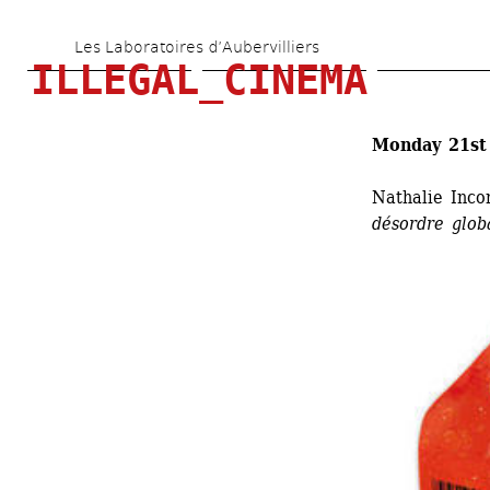
Skip 
Les Laboratoires d’Aubervilliers
to 
ILLEGAL_CINEMA
main 
content
Monday 21st 
Nathalie Inco
désordre glob