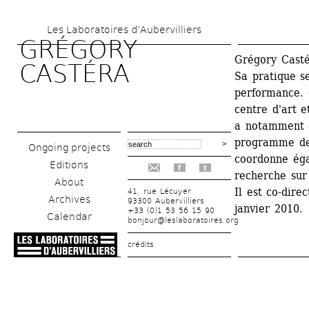
Skip 
Les Laboratoires d’Aubervilliers
to 
GRÉGORY 
main 
Grégory Castér
CASTÉRA
Sa pratique se
content
performance. 
centre d'art e
a notamment é
programme de 
Ongoing projects
coordonne éga
Editions
f
t
recherche sur 
About
Il est co-dire
41, rue Lécuyer
Archives
93300 Aubervilliers
janvier 2010.
+33 (0)1 53 56 15 90
Calendar
bonjour@leslaboratoires.org
crédits