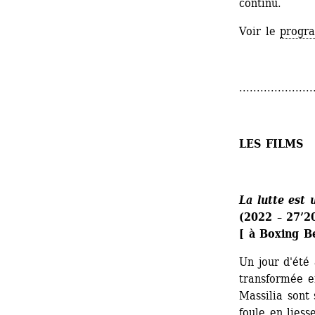
continu.
Voir le 
progr
.....................
LES FILMS
La lutte est 
(2022 – 27’2
[ à Boxing B
Un jour d'été 
transformée e
Massilia sont 
foule en liess