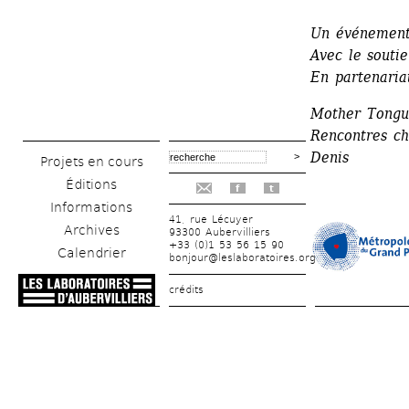
Un événement 
Avec le souti
En partenaria
Mother Tongue
Rencontres ch
Denis
Projets en cours
Éditions
f
t
Informations
41, rue Lécuyer
Archives
93300 Aubervilliers
+33 (0)1 53 56 15 90
Calendrier
bonjour@leslaboratoires.org
crédits