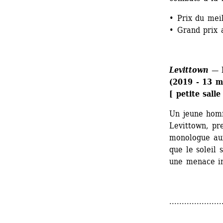
• Prix du mei
• Grand prix 
Levittown
— N
(2019 - 13 m
[ petite sall
Un jeune homm
Levittown, pr
monologue aux 
que le soleil
une menace in
.....................