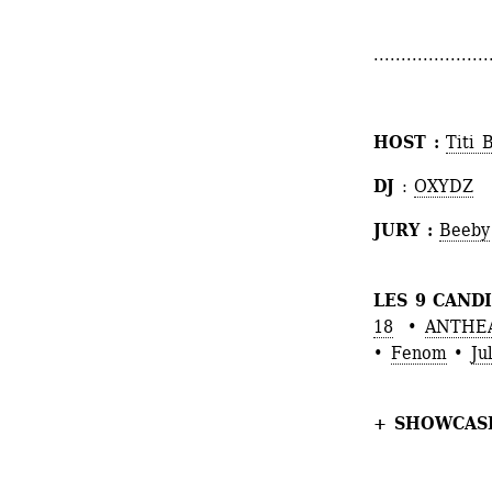
.....................
HOST : 
Titi 
DJ 
: 
OXYDZ
JURY : 
Beeby
LES 9 CAND
18
• 
ANTHE
• 
Fenom
• 
Ju
+ SHOWCAS