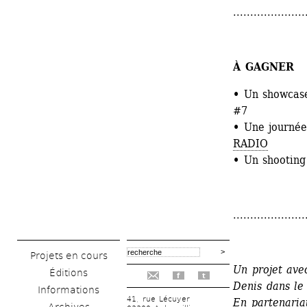
.....................
À GAGNER 
•
Un showcase 
#7
•
Une journée 
RADIO
•
Un shooting
.....................
Projets en cours
Un projet ave
Éditions
f
t
Denis dans le
Informations
41, rue Lécuyer
En partenaria