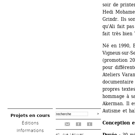
soir de printe
Hedi Mohamed, 
Grindr. Ils so
qu'Ali fait pa
fait très bien 
Né en 1990, Ba
Vigneux-sur-S
(promotion 201
pour différent
Ateliers Varan
documentaire »
propres textes
hommage à sa 
Akerman. Il e
Autisme et ha
Projets en cours
Conception e
Éditions
f
t
Informations
Durée
: 30 mi
41, rue Lécuyer