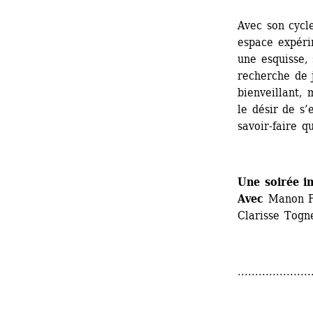
Avec son cycl
espace expéri
une esquisse, 
recherche de j
bienveillant, 
le désir de s’
savoir-faire q
Une soirée i
Avec
Manon Fa
Clarisse Togne
.....................