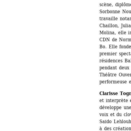
scène, diplôm
Sorbonne Nouv
travaille not
Chaillon, Juli
Molina, elle 
CDN de Norman
Bo. Elle fond
premier spect
résidences Bab
pendant deux 
Théâtre Ouvert
performeuse 
Clarisse Togn
et interprète
développe une
voix et du clo
Saïdo Lehlouh
à des créatio