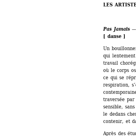
LES ARTIST
Pas Jamais
— 
[ danse ]
Un bouillonne
qui lentement 
travail chorég
où le corps o
ce qui se rép
respiration, s
contemporaine
traversée par
sensible, sans
le dedans cher
contenir, et d
Après des étu