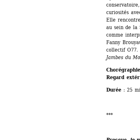
conservatoire,
curiosités ave
Elle rencontr
au sein de la 
comme interpr
Fanny Brouyaux
collectif O77.
Jambes du M
Chorégraphie
Regard extér
Durée
: 25 mi
***
Presque, je 