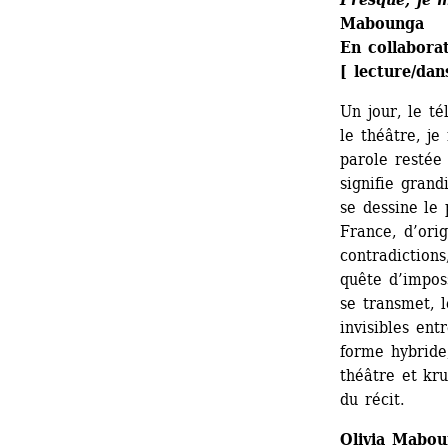
Mabounga
En collaborat
[ lecture/da
Un jour, le t
le théâtre, je
parole restée 
signifie grand
se dessine le
France, d’orig
contradictions
quête d’imposs
se transmet, l
invisibles ent
forme hybride
théâtre et kr
du récit.
Olivia Mabo